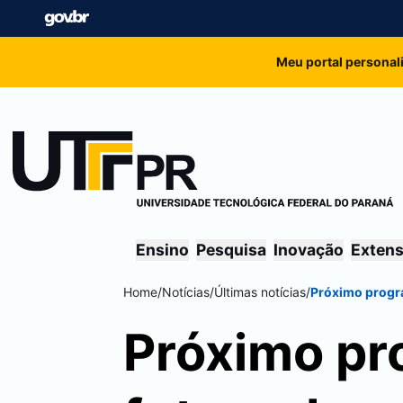
Meu portal personal
Ensino
Pesquisa
Inovação
Exten
Home
/
Notícias
/
Últimas notícias
/
Próximo progra
Próximo pr