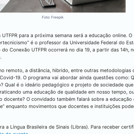
Foto: Freepik
 UTFPR para a próxima semana será a educação online. O 
ertecnicismo” é o professor da Universidade Federal do Es
o do Conexão UTFPR ocorrerá no dia 19, a partir das 14h, n
.
o remoto, a distância, hibrido, entre outras metodologias
ovid-19. O programa vai abordar ainda questões como: Q
o? Qual é o ideário pedagógico e projeto de sociedade que
raticando uma educação de qualidade em nosso tempo, ou cu
o docente? O convidado também falará sobre a educação e
ine” enquanto movimentos que docentes e instituições podem
 a Língua Brasileira de Sinais (Libras). Para receber certi