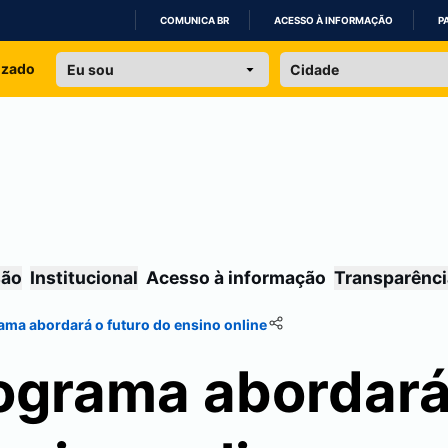
COMUNICA BR
ACESSO À INFORMAÇÃO
P
IR
izado
PARA
O
CONTEÚDO
são
Institucional
Acesso à informação
Transparênci
ma abordará o futuro do ensino online
ograma abordará