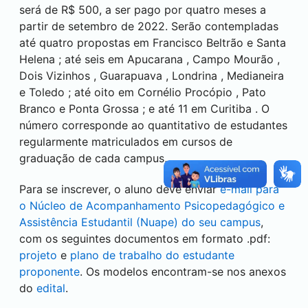
será de R$ 500, a ser pago por quatro meses a
partir de setembro de 2022. Serão contempladas
até quatro propostas em
Francisco Beltrão
e
Santa
Helena
; até seis em
Apucarana
,
Campo Mourão
,
Dois Vizinhos
,
Guarapuava
,
Londrina
,
Medianeira
e
Toledo
; até oito em
Cornélio Procópio
,
Pato
Branco
e
Ponta Grossa
; e até 11 em
Curitiba
. O
número corresponde ao quantitativo de estudantes
regularmente matriculados em cursos de
graduação de cada campus.
Para se inscrever, o aluno deve enviar
e-mail para
o Núcleo de Acompanhamento Psicopedagógico e
Assistência Estudantil (Nuape) do seu campus
,
com os seguintes documentos em formato .pdf:
projeto
e
plano de trabalho do estudante
proponente
. Os modelos encontram-se nos anexos
do
edital
.