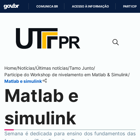
COMUNICA BR
ACESSO À INFORMAÇÃO
PARTICIPE
IR
PARA
O
CONTEÚDO
Home
/
Notícias
/
Últimas notícias
/
Tamo Junto
/
Participe do Workshop de nivelamento em Matlab & Simulink
/
Matlab e simulink
Matlab e
simulink
Semana é dedicada para ensino dos fundamentos das