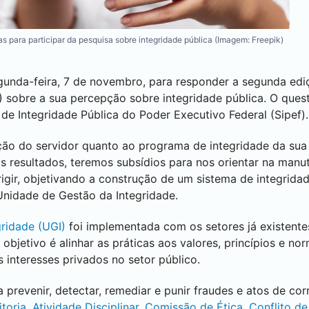
as para participar da pesquisa sobre integridade pública (Imagem: Freepik)
gunda-feira, 7 de novembro, para responder a segunda ed
 sobre a sua percepção sobre integridade pública. O quest
de Integridade Pública do Poder Executivo Federal (Sipef).
ção do servidor quanto ao programa de integridade da sua 
s resultados, teremos subsídios para nos orientar na man
rigir, objetivando a construção de um sistema de integrida
Unidade de Gestão da Integridade.
gridade (UGI)
foi implementada com os setores já existent
bjetivo é alinhar as práticas aos valores, princípios e no
s interesses privados no setor público.
revenir, detectar, remediar e punir fraudes e atos de co
oria, Atividade Disciplinar, Comissão de Ética, Conflito d