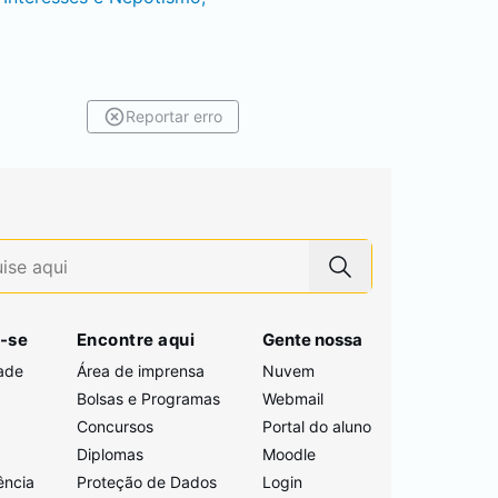
Reportar erro
-se
Encontre aqui
Gente nossa
ade
Área de imprensa
Nuvem
Bolsas e Programas
Webmail
Concursos
Portal do aluno
i
Diplomas
Moodle
ência
Proteção de Dados
Login