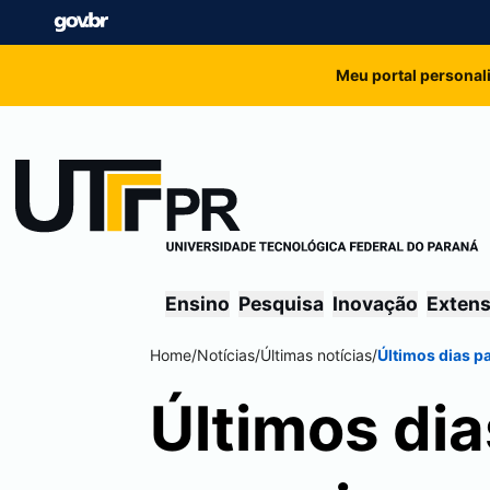
Meu portal personal
Ensino
Pesquisa
Inovação
Exten
Home
/
Notícias
/
Últimas notícias
/
Últimos dias p
Últimos dia