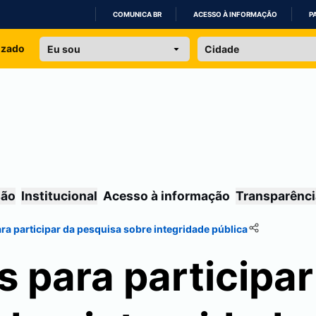
COMUNICA BR
ACESSO À INFORMAÇÃO
P
IR
izado
PARA
O
CONTEÚDO
são
Institucional
Acesso à informação
Transparênci
ara participar da pesquisa sobre integridade pública
s para participar