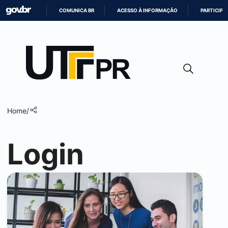
COMUNICA BR
ACESSO À INFORMAÇÃO
PARTICIPE
IR
PARA
O
CONTEÚDO
Home
/
Login