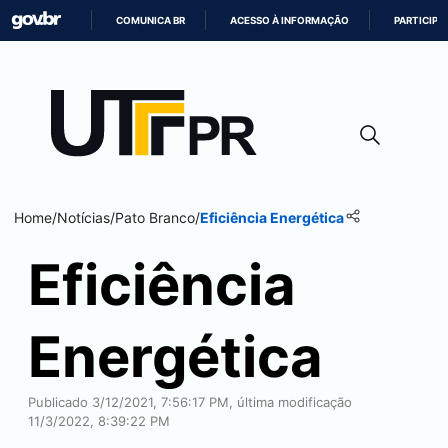
COMUNICA BR
ACESSO À INFORMAÇÃO
PARTICIPE
IR
PARA
O
CONTEÚDO
Home
/
Notícias
/
Pato Branco
/
Eficiência Energética
Eficiência
Energética
Publicado 3/12/2021, 7:56:17 PM, última modificação
11/3/2022, 8:39:22 PM