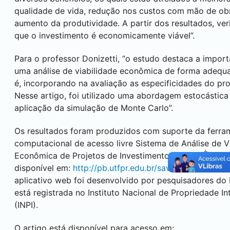
qualidade de vida, redução nos custos com mão de ob
aumento da produtividade. A partir dos resultados, ver
que o investimento é economicamente viável”.
Para o professor Donizetti, “o estudo destaca a import
uma análise de viabilidade econômica de forma adequa
é, incorporando na avaliação as especificidades do pro
Nesse artigo, foi utilizado uma abordagem estocástic
aplicação da simulação de Monte Carlo”.
Os resultados foram produzidos com suporte da ferra
computacional de acesso livre Sistema de Análise de V
Ò
Econômica de Projetos de Investimento ($AVEPI
), a q
disponível em:
http://pb.utfpr.edu.br/savepi/index.php
.
aplicativo web foi desenvolvido por pesquisadores d
está registrada no Instituto Nacional de Propriedade In
(INPI).
O artigo está disponível para acesso em: