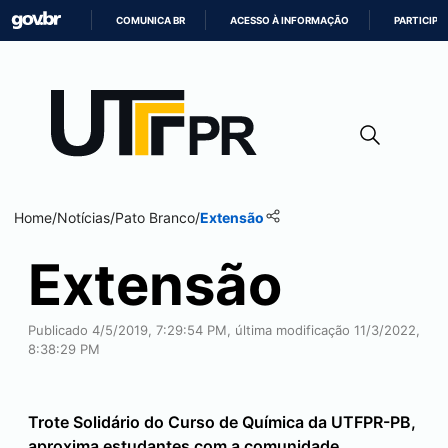
COMUNICA BR
ACESSO À INFORMAÇÃO
PARTICIPE
IR
PARA
O
CONTEÚDO
Home
/
Notícias
/
Pato Branco
/
Extensão
Extensão
Publicado 4/5/2019, 7:29:54 PM, última modificação 11/3/2022,
8:38:29 PM
Trote Solidário do Curso de Química da UTFPR-PB,
aproxima estudantes com a comunidade