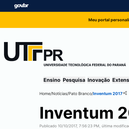
Meu portal personal
Ensino
Pesquisa
Inovação
Exten
Home
/
Notícias
/
Pato Branco
/
Inventum 2017
Inventum 
Publicado 10/10/2017, 7:56:23 PM, última modific