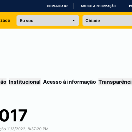
COMUNICA BR
ACESSO À INFORMAÇÃO
P
IR
izado
PARA
O
CONTEÚDO
são
Institucional
Acesso à informação
Transparênci
2017
ação 11/3/2022, 8:37:20 PM