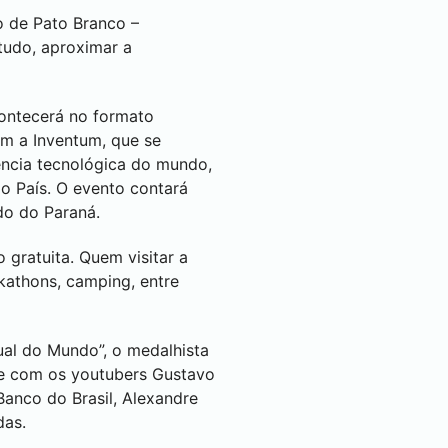
ão de
Pato Branco
–
tudo, aproximar a
contecerá no formato
om a Inventum, que se
iência tecnológica do mundo,
do País. O evento contará
do do Paraná.
gratuita. Quem visitar a
kathons, camping, entre
ual do Mundo”, o medalhista
te com os youtubers Gustavo
anco do Brasil, Alexandre
das.