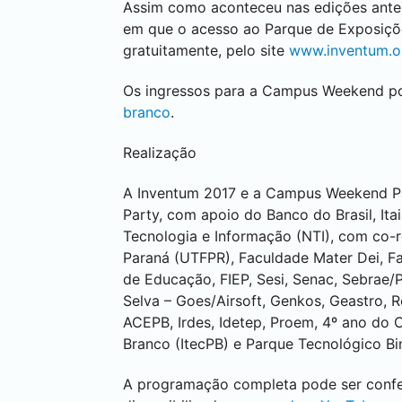
Assim como aconteceu nas edições anteri
em que o acesso ao Parque de Exposições
gratuitamente, pelo site
www.inventum.o
Os ingressos para a Campus Weekend po
branco
.
Realização
A Inventum 2017 e a Campus Weekend
P
Party, com apoio do Banco do Brasil, Ita
Tecnologia e Informação (NTI), com co-
Paraná (UTFPR), Faculdade Mater Dei, 
de Educação, FIEP, Sesi, Senac, Sebrae/P
Selva – Goes/Airsoft, Genkos, Geastro, 
ACEPB, Irdes, Idetep, Proem, 4º ano do
Branco
(ItecPB) e Parque Tecnológico Bi
A programação completa pode ser conf