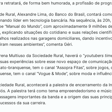
tra retratará, de forma bem humorada, a profissão de pro
de Rural, Alexandre Lima, do Banco do Brasil, contará como
rnando líder em tecnologia bancária. Na sequência, às 20
Tube “Manual do Mundo”, com aproximadamente 9 milhões de
, explicando situações do cotidiano e suas relações científ
alhos realizados nas garagens domiciliares, dando incentiv
rgiram nesses ambientes”, comenta Géri.
Arena Multiuso da Sociedade Rural, haverá o “
youtubers tim
suas experiências sobre esse novo espaço de comunicação
to-branquense, tem o canal “Assopra Fitas”, sobre jogos,
nse, tem o canal “Vogue & Mode”, sobre moda e influência
ciedade Rural, acontecerá a palestra de encerramento da 
ós. A palestra terá como tema empreendedorismo e música
assagens importantes da banda e a origem das suas princi
ucessos da sua carreira.