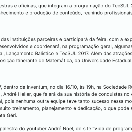
estras e oficinas, que integram a programação do TecSUL
onhecimento e produção de conteúdo, reunindo profissionai
 das instituições parceiras e participará da feira, com a e
 desenvolvidos e coordenará, na programação geral, alguma
al, Lançamento Balístico e TecSUL 2017. Além das atraçõe
xposição Itinerante de Matemática, da Universidade Estadua
, dentro da Inventum, no dia 16/10, às 19h, na Sociedade Ru
, André Heller, que falará da sua história de conquistas no e
l, pois nenhuma outra equipe teve tanto sucesso nessa mo
e muito treinamento, planejamento e dedicação, o que pode
ta Géri.
lestra do youtuber André Noel, do site “Vida de programad