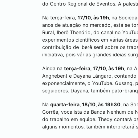
do Centro Regional de Eventos. A pales
Na terça-feira,
17/10, às 19h,
na Socieda
anos de atuação no mercado, está se to
Rural, Iberê Thenório, do canal no You
experimentos científicos em várias áreas
contribuição de Iberê será sobre os trab
iniciativa, pois várias grandes ideias su
Ainda na
terça-feira, 17/10, às 19h
, na 
Angheben) e Dayana Lângaro, contando 
exponencialmente, o YouTube. Gusang, pa
seguidores. Dayana, também pato-branque
Na
quarta-feira, 18/10, às 19h30
, na So
Corrêa, vocalista da Banda Nenhum de N
do trabalho em equipe. Thedy contará p
alguns momentos, também interpretará s