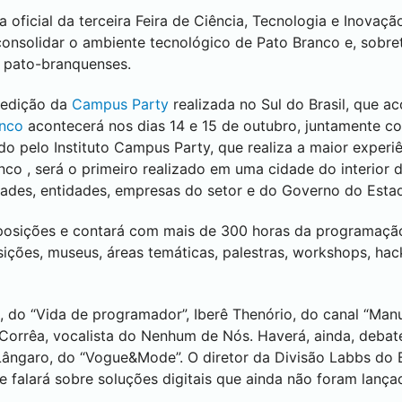
a oficial da terceira Feira de Ciência, Tecnologia e Inovaç
consolidar o ambiente tecnológico de
Pato Branco
e, sobre
s pato-branquenses.
a edição da
Campus Party
realizada no Sul do Brasil, que a
anco
acontecerá nos dias 14 e 15 de outubro, juntamente c
do pelo Instituto Campus Party, que realiza a maior exper
nco
, será o primeiro realizado em uma cidade do interior 
dades, entidades, empresas do setor e do Governo do Esta
osições e contará com mais de 300 horas da programação 
sições, museus, áreas temáticas, palestras, workshops, hac
, do “Vida de programador”, Iberê Thenório, do canal “Man
 Corrêa, vocalista do Nenhum de Nós. Haverá, ainda, deba
Lângaro, do “Vogue&Mode”. O diretor da Divisão Labbs do B
 falará sobre soluções digitais que ainda não foram lança