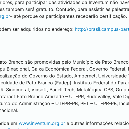
ores, para participar das atividades da Inventum não hav
 também será gratuito. Contudo, para assistir as palestras
rg.br
– até porque os participantes receberão certificação.
dem ser adquiridos no endereço:
http://brasil.campus-pa
ato Branco
são promovidas pelo Município de
Pato Branco
ipu Binacional, Caixa Econômica Federal, Governo Federal, 
realização do Governo do Estado, Ampernet, Universidade 
Faculdade de
Pato Branco
(Fadep), Instituto Federal do Para
R, Sindimetal, Viasoft, Bacell Tech, Metalúrgica CBS, Gru
Rotaract
Pato Branco
Amizade – UTFPR, Sudovalley, Vale Digi
 Curso de Administração – UTFPR-PB, PET – UTFPR-PB, Inc
nacional.
erida em
www.inventum.org.br
e outras informações relacio