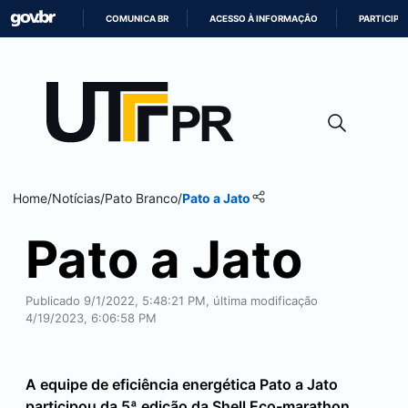
COMUNICA BR
ACESSO À INFORMAÇÃO
PARTICIPE
IR
PARA
O
CONTEÚDO
Home
/
Notícias
/
Pato Branco
/
Pato a Jato
Pato a Jato
Publicado 9/1/2022, 5:48:21 PM, última modificação
4/19/2023, 6:06:58 PM
A equipe de eficiência energética Pato a Jato
participou da 5ª edição da Shell Eco-marathon