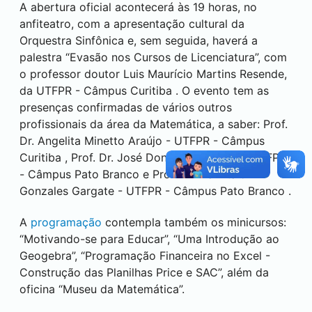
A abertura oficial acontecerá às 19 horas, no
anfiteatro, com a apresentação cultural da
Orquestra Sinfônica e, sem seguida, haverá a
palestra “Evasão nos Cursos de Licenciatura”, com
o professor doutor Luis Maurício Martins Resende,
da UTFPR - Câmpus
Curitiba
. O evento tem as
presenças confirmadas de vários outros
profissionais da área da Matemática, a saber: Prof.
Dr. Angelita Minetto Araújo - UTFPR - Câmpus
Curitiba
, Prof. Dr. José Donizetti de Lima - UTFPR
- Câmpus
Pato Branco
e Prof. Dr. Ivan Italo
Gonzales Gargate - UTFPR - Câmpus
Pato Branco
.
A
programação
contempla também os minicursos:
“Motivando-se para Educar”, “Uma Introdução ao
Geogebra”, “Programação Financeira no Excel -
Construção das Planilhas Price e SAC”, além da
oficina “Museu da Matemática”.