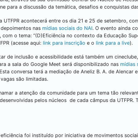
ine para a discussão da temática, desafios e conquistas da
na UTFPR acontecerá entre os dia 21 e 25 de setembro, com
s depoimentos nas
mídias sociais do NAI
. O evento ainda c
h, com o tema: “(D)Eficiência no contexto da Educação Sup
FPR (acesse aqui:
link para inscrição
e o
link para a live
).
tar de inclusão e acessibilidade está também um cineclube,
para a sala do Google Meet será disponibilizado nas
mídias 
 Esta conversa terá a mediação de Aneliz B. A. de Alencar 
 vagas são limitadas.
hamar a atenção da comunidade para um tema tão relevan
 desenvolvidas pelos núcleos de cada câmpus da UTFPR. T
iciência foi instituído por iniciativa de movimentos sociai