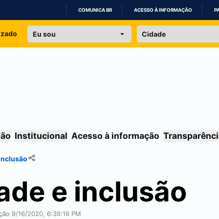
COMUNICA BR
ACESSO À INFORMAÇÃO
P
IR
izado
PARA
O
CONTEÚDO
são
Institucional
Acesso à informação
Transparênci
 inclusão
ade e inclusão
ação 9/16/2020, 6:39:16 PM