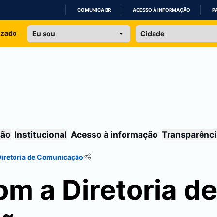
COMUNICA BR
ACESSO À INFORMAÇÃO
P
IR
izado
PARA
O
CONTEÚDO
são
Institucional
Acesso à informação
Transparênci
Diretoria de Comunicação
m a Diretoria de