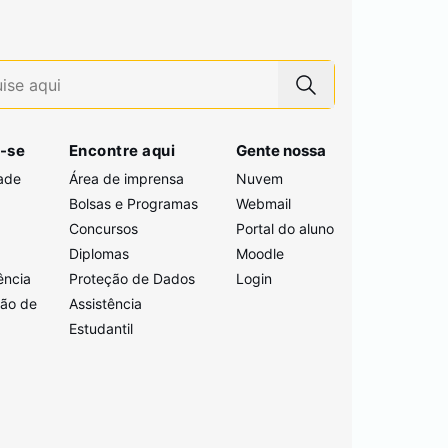
-se
Encontre aqui
Gente nossa
ade
Área de imprensa
Nuvem
Bolsas e Programas
Webmail
Concursos
Portal do aluno
i
Diplomas
Moodle
ência
Proteção de Dados
Login
ção de
Assistência
Estudantil
a