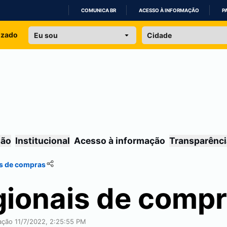
COMUNICA BR
ACESSO À INFORMAÇÃO
P
IR
izado
PARA
O
CONTEÚDO
são
Institucional
Acesso à informação
Transparênci
is de compras
gionais de comp
cação 11/7/2022, 2:25:55 PM