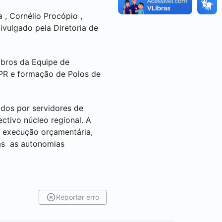
a
,
Cornélio Procópio
,
divulgado pela Diretoria de
mbros da Equipe de
PR e formação de Polos de
ados por servidores de
ctivo núcleo regional. A
a execução orçamentária,
das as autonomias
Reportar erro