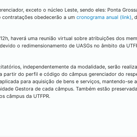
enciador, exceto o núcleo Leste, sendo eles:
Ponta Gross
e contratações obedecerão a um
cronograma anual (link)
, 
12h, haverá uma reunião virtual sobre atribuições dos me
, devido o redimensionamento de UASGs no âmbito da UTF
itatórios, independentemente da modalidade, serão realiz
a partir do perfil e código do câmpus gerenciador do respe
 aplicada para aquisição de bens e serviços, mantendo-se 
a Unidade Gestora de cada câmpus. Também estão preserva
a dos câmpus da UTFPR.