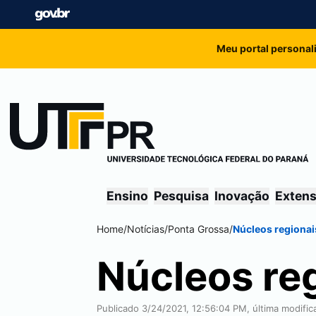
Meu portal personal
Ensino
Pesquisa
Inovação
Exten
Home
/
Notícias
/
Ponta Grossa
/
Núcleos regiona
Núcleos re
Publicado 3/24/2021, 12:56:04 PM, última modifi