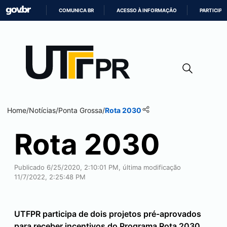
COMUNICA BR
ACESSO À INFORMAÇÃO
PARTICIPE
IR
PARA
O
CONTEÚDO
Home
/
Notícias
/
Ponta Grossa
/
Rota 2030
Rota 2030
Publicado 6/25/2020, 2:10:01 PM, última modificação
11/7/2022, 2:25:48 PM
UTFPR participa de dois projetos pré-aprovados
para receber incentivos do Programa Rota 2030