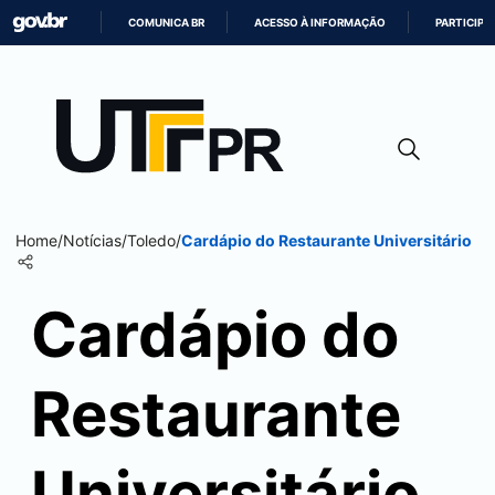
COMUNICA BR
ACESSO À INFORMAÇÃO
PARTICIPE
IR
PARA
O
CONTEÚDO
Home
/
Notícias
/
Toledo
/
Cardápio do Restaurante Universitário
Cardápio do
Restaurante
Universitário