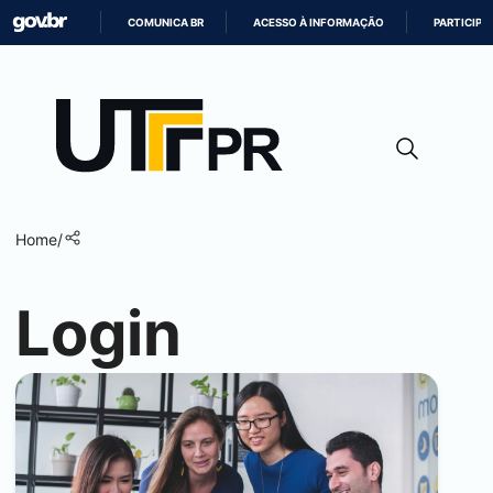
COMUNICA BR
ACESSO À INFORMAÇÃO
PARTICIPE
IR
PARA
O
CONTEÚDO
Home
/
Login