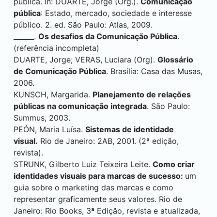
pública. In: DUARTE, Jorge (Org.).
Comunicação
pública
: Estado, mercado, sociedade e interesse
público. 2. ed. São Paulo: Atlas, 2009.
______.
Os desafios da Comunicação Pública
.
(referência incompleta)
DUARTE, Jorge; VERAS, Luciara (Org).
Glossário
de Comunicação Pública
. Brasília: Casa das Musas,
2006.
KUNSCH, Margarida.
Planejamento de relações
públicas na comunicação integrada
. São Paulo:
Summus, 2003.
PEÓN, Maria Luísa.
Sistemas de identidade
visual.
Rio de Janeiro: 2AB, 2001. (2ª edição,
revista).
STRUNK, Gilberto Luiz Teixeira Leite.
Como criar
identidades visuais para marcas de sucesso:
um
guia sobre o marketing das marcas e como
representar graficamente seus valores. Rio de
Janeiro: Rio Books, 3ª Edição, revista e atualizada,