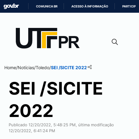
COMUNICA BR
ACESSO À INFORMAÇÃO
PARTICIPE
IR
PARA
O
CONTEÚDO
Home
/
Notícias
/
Toledo
/
SEI
/SICITE 2022
SEI
/SICITE
2022
Publicado 12/20/2022, 5:48:25 PM, última modificação
12/20/2022, 6:41:24 PM