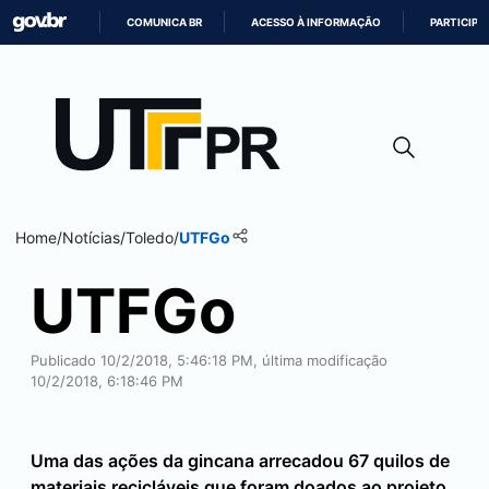
COMUNICA BR
ACESSO À INFORMAÇÃO
PARTICIPE
IR
PARA
O
CONTEÚDO
Home
/
Notícias
/
Toledo
/
UTFGo
UTFGo
Publicado 10/2/2018, 5:46:18 PM, última modificação
10/2/2018, 6:18:46 PM
Uma das ações da gincana arrecadou 67 quilos de
materiais recicláveis que foram doados ao projeto