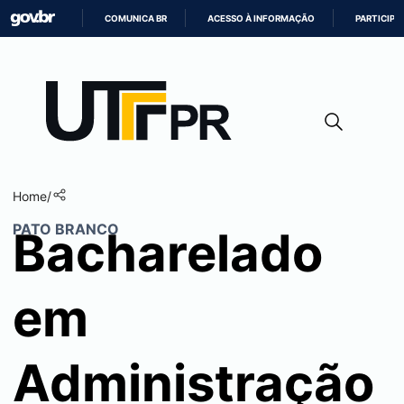
COMUNICA BR
ACESSO À INFORMAÇÃO
PARTICIPE
IR
PARA
O
CONTEÚDO
Home
/
PATO BRANCO
Bacharelado
em
Administração