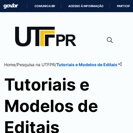
COMUNICA BR
ACESSO À INFORMAÇÃO
PARTICIPE
IR
PARA
O
CONTEÚDO
Home
/
Pesquisa na UTFPR
/
Tutoriais e Modelos de Editais
Tutoriais e
Modelos de
Editais