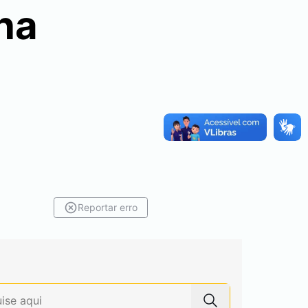
na
Reportar erro