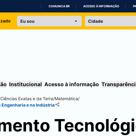
COMUNICA BR
ACESSO À INFORMAÇÃO
P
IR
izado
PARA
O
CONTEÚDO
são
Institucional
Acesso à informação
Transparênci
/
Ciências Exatas e da Terra
/
Matemática
/
 Engenharia e na Indústria
mento Tecnológi