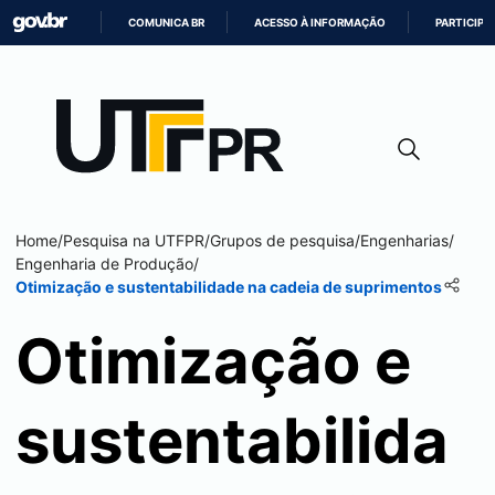
COMUNICA BR
ACESSO À INFORMAÇÃO
PARTICIPE
IR
PARA
O
CONTEÚDO
Home
/
Pesquisa na UTFPR
/
Grupos de pesquisa
/
Engenharias
/
Engenharia de Produção
/
Otimização e sustentabilidade na cadeia de suprimentos
Otimização e
sustentabilida