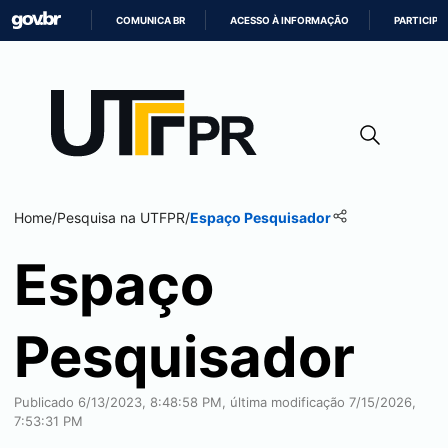
COMUNICA BR
ACESSO À INFORMAÇÃO
PARTICIPE
IR
PARA
O
CONTEÚDO
Home
/
Pesquisa na UTFPR
/
Espaço Pesquisador
Espaço
Pesquisador
Publicado 6/13/2023, 8:48:58 PM, última modificação 7/15/2026,
7:53:31 PM