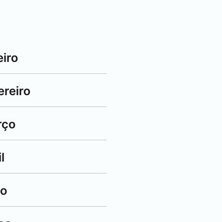
eiro
ereiro
rço
l
io