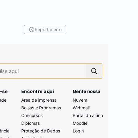
Reportar erro
-se
Encontre aqui
Gente nossa
ade
Área de imprensa
Nuvem
Bolsas e Programas
Webmail
Concursos
Portal do aluno
i
Diplomas
Moodle
ência
Proteção de Dados
Login