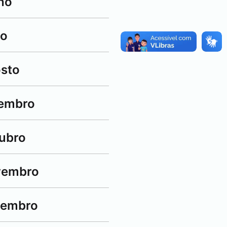
ho
ho
osto
tembro
tubro
ovembro
ezembro