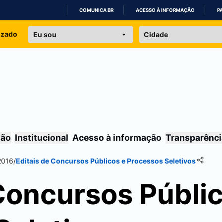
COMUNICA BR
ACESSO À INFORMAÇÃO
P
IR
izado
PARA
O
CONTEÚDO
são
Institucional
Acesso à informação
Transparênci
2016
/
Editais de Concursos Públicos e Processos Seletivos
Concursos Públi