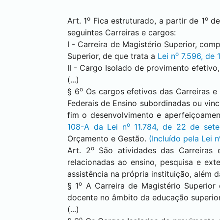
o
o
Art. 1
Fica estruturado, a partir de 1
de
seguintes Carreiras e cargos:
I - Carreira de Magistério Superior, com
o
Superior, de que trata a
Lei n
7.596, de 1
II - Cargo Isolado de provimento efetivo,
(...)
o
§ 6
Os cargos efetivos das Carreiras e
Federais de Ensino subordinadas ou vinc
fim o desenvolvimento e aperfeiçoamen
o
108-A da Lei n
11.784, de 22 de set
Orçamento e Gestão.
(Incluído pela Lei 
o
Art. 2
São atividades das Carreiras 
relacionadas ao ensino, pesquisa e ext
assistência na própria instituição, além 
o
§ 1
A Carreira de Magistério Superior 
docente no âmbito da educação superior
(...)
o