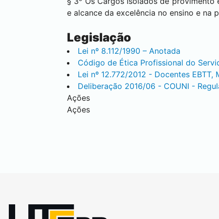
§ 3
Os Cargos Isolados de provimento e
e alcance da excelência no ensino e na pe
Legislação
Lei nº 8.112/1990 – Anotada
Código de Ética Profissional do Servi
Lei nº 12.772/2012 - Docentes EBTT, 
Deliberação 2016/06 - COUNI - Regu
Ações
Ações