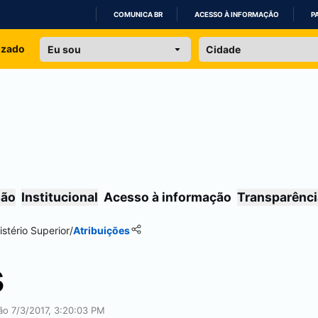
COMUNICA BR
ACESSO À INFORMAÇÃO
P
IR
izado
PARA
O
CONTEÚDO
são
Institucional
Acesso à informação
Transparênci
stério Superior
/
Atribuições
s
ção 7/3/2017, 3:20:03 PM