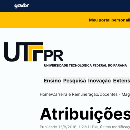
Meu portal personal
Ensino
Pesquisa
Inovação
Exten
Home
/
Carreira e Remuneração
/
Docentes - Magi
Atribuiçõe
Publicado 12/8/2016, 1:23:11 PM, última modifica