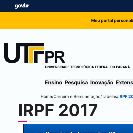
Meu portal personal
Ensino
Pesquisa
Inovação
Exten
Home
/
Carreira e Remuneração
/
Tabelas
/
IRPF 2
IRPF 2017