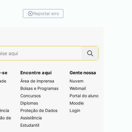
Reportar erro
-se
Encontre aqui
Gente nossa
ade
Área de imprensa
Nuvem
Bolsas e Programas
Webmail
Concursos
Portal do aluno
i
Diplomas
Moodle
ência
Proteção de Dados
Login
ção de
Assistência
Estudantil