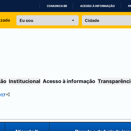
COMUNICA BR
ACESSO À INFORMAÇÃO
P
IR
izado
PARA
O
CONTEÚDO
são
Institucional
Acesso à informação
Transparênci
017