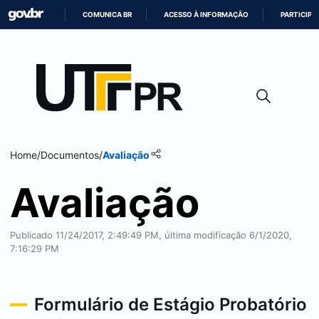
COMUNICA BR
ACESSO À INFORMAÇÃO
PARTICIPE
IR
PARA
O
CONTEÚDO
Home
/
Documentos
/
Avaliação
Avaliação
Publicado 11/24/2017, 2:49:49 PM, última modificação 6/1/2020,
7:16:29 PM
Formulário de Estágio Probatório