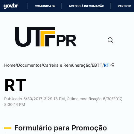
COMUNICA BR
ACESSO À INFORMAÇÃO
PARTICIPE
IR
PARA
O
CONTEÚDO
Home
/
Documentos
/
Carreira e Remuneração
/
EBTT
/
RT
RT
Publicado 6/30/2017, 3:29:18 PM, última modificação 6/30/2017,
3:30:14 PM
Formulário para Promoção