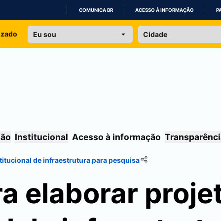
COMUNICA BR
ACESSO À INFORMAÇÃO
P
IR
izado
PARA
O
CONTEÚDO
são
Institucional
Acesso à informação
Transparênci
titucional de infraestrutura para pesquisa
a elaborar proje