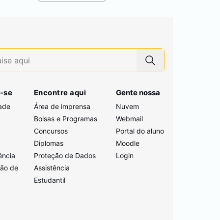
-se
Encontre aqui
Gente nossa
ade
Área de imprensa
Nuvem
Bolsas e Programas
Webmail
Concursos
Portal do aluno
i
Diplomas
Moodle
ência
Proteção de Dados
Login
ção de
Assistência
Estudantil
a