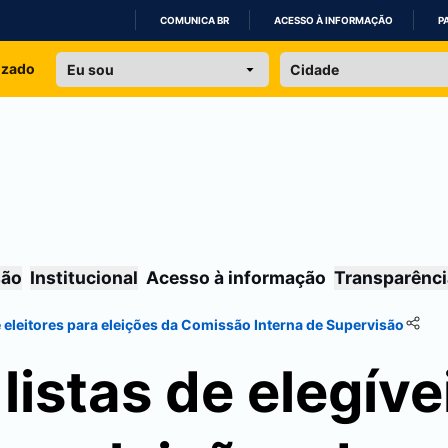
COMUNICA BR
ACESSO À INFORMAÇÃO
P
IR
izado
PARA
O
CONTEÚDO
são
Institucional
Acesso à informação
Transparênci
 e eleitores para eleições da Comissão Interna de Supervisão
listas de elegíve