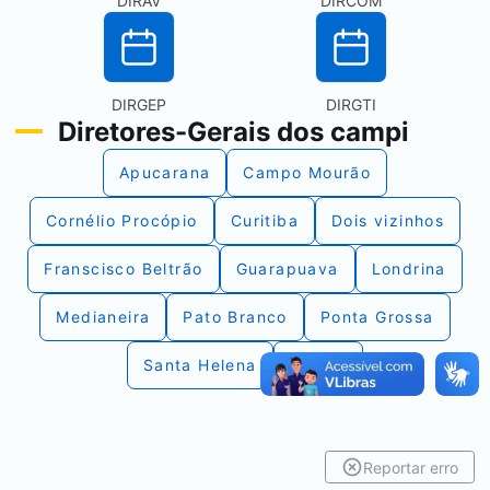
DIRAV
DIRCOM
DIRGEP
DIRGTI
Diretores-Gerais dos campi
Apucarana
Campo Mourão
Cornélio Procópio
Curitiba
Dois vizinhos
Franscisco Beltrão
Guarapuava
Londrina
Medianeira
Pato Branco
Ponta Grossa
Santa Helena
Toledo
Reportar erro