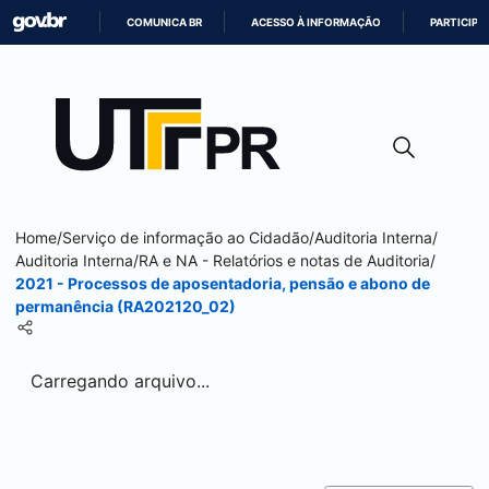
COMUNICA BR
ACESSO À INFORMAÇÃO
PARTICIPE
IR
PARA
O
CONTEÚDO
Home
/
Serviço de informação ao Cidadão
/
Auditoria Interna
/
Auditoria Interna
/
RA e NA - Relatórios e notas de Auditoria
/
2021 - Processos de aposentadoria, pensão e abono de
permanência (RA202120_02)
Carregando arquivo...