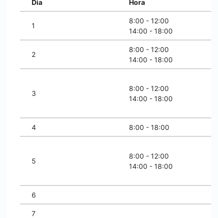
Dia
Hora
8:00 - 12:00
1
14:00 - 18:00
8:00 - 12:00
2
14:00 - 18:00
8:00 - 12:00
3
14:00 - 18:00
4
8:00 - 18:00
8:00 - 12:00
5
14:00 - 18:00
6
7