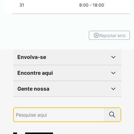
31
8:00 - 18:00
Reportar erro
Envolva-se
Encontre aqui
Gente nossa