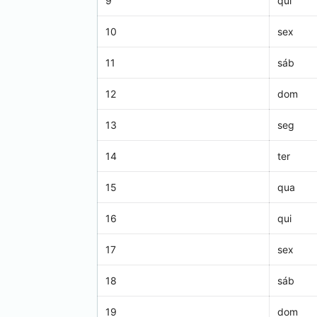
9
qui
10
sex
11
sáb
12
dom
13
seg
14
ter
15
qua
16
qui
17
sex
18
sáb
19
dom