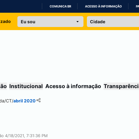
COMUNICA BR
ACESSO À INFORMAÇÃO
P
IR
izado
PARA
O
CONTEÚDO
são
Institucional
Acesso à informação
Transparênci
da
/
CT
/
abril 2020
ção 4/18/2021, 7:31:36 PM