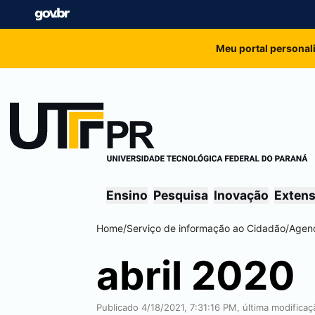
Meu portal personal
Ensino
Pesquisa
Inovação
Exten
Home
/
Serviço de informação ao Cidadão
/
Agen
abril 2020
Publicado 4/18/2021, 7:31:16 PM, última modifica