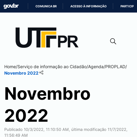
COMUNICA BR
ACESSO À INFORMAÇÃO
PARTICIPE
IR
PARA
O
CONTEÚDO
Home
/
Serviço de informação ao Cidadão
/
Agenda
/
PROPLAD
/
Novembro 2022
Novembro
2022
Publicado 10/3/2022, 11:10:50 AM, última modificação 11/7/2022,
11:56:49 AM