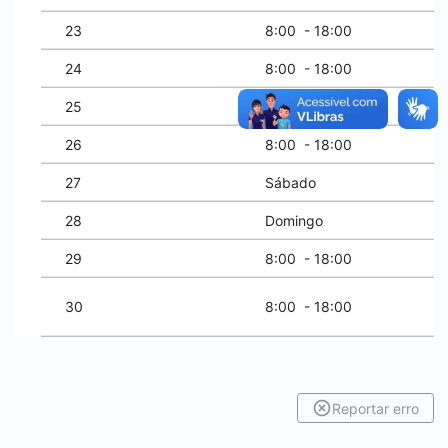
23
8:00 - 18:00
24
8:00 - 18:00
25
8:00 - 18:00
26
8:00 - 18:00
27
Sábado
28
Domingo
29
8:00 - 18:00
30
8:00 - 18:00
Reportar erro