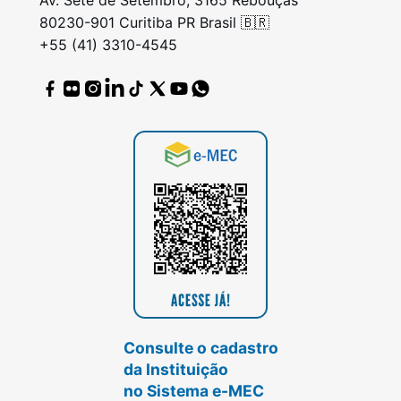
Av. Sete de Setembro, 3165 Rebouças
80230-901 Curitiba PR Brasil 🇧🇷
+55 (41) 3310-4545
Consulte o cadastro
da Instituição
no Sistema e-MEC