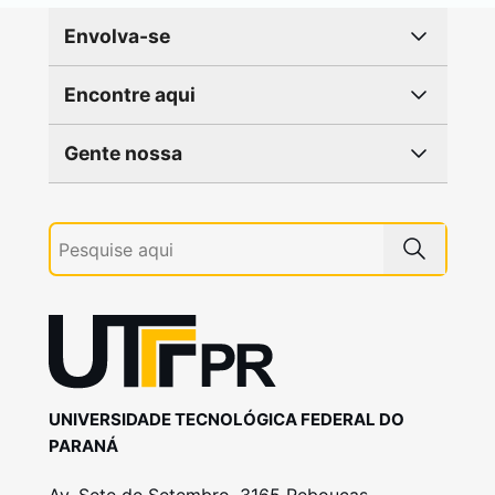
Envolva-se
Encontre aqui
Gente nossa
UNIVERSIDADE TECNOLÓGICA FEDERAL DO
PARANÁ