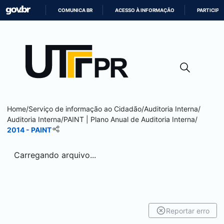
COMUNICA BR
ACESSO À INFORMAÇÃO
PARTICIPE
IR
PARA
O
CONTEÚDO
Home
/
Serviço de informação ao Cidadão
/
Auditoria Interna
/
Auditoria Interna
/
PAINT | Plano Anual de Auditoria Interna
/
2014 - PAINT
Carregando arquivo...
Reportar erro