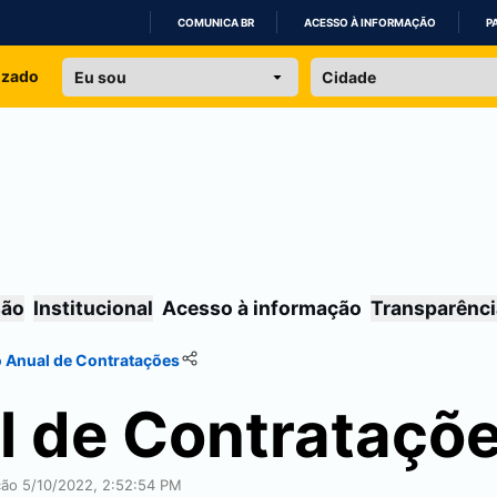
COMUNICA BR
ACESSO À INFORMAÇÃO
P
IR
izado
PARA
O
CONTEÚDO
são
Institucional
Acesso à informação
Transparênci
 Anual de Contratações
l de Contrataçõ
ação 5/10/2022, 2:52:54 PM