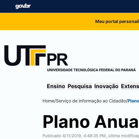
Meu portal personal
Ensino
Pesquisa
Inovação
Exten
Home
/
Serviço de informação ao Cidadão
/
Plano
Plano Anua
Publicado 4/11/2019, 4:48:35 PM, última modific