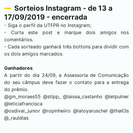
Sorteios Instagram - de 13 a
17/09/2019 - encerrada
- Siga o perfil da UTFPR no Instagram;
- Curta este post e marque dois amigos nos
comentários.
- Cada sorteado ganhará três bottons para dividir com
os dois amigos marcados.
Ganhadores
A partir do dia 24/09, a Assessoria de Comunicação
do seu câmpus deve fazer o contato para a entrega
do prêmio.
@gm_moraes55 @stipp_ @laissa_castanho @letpulner
@leticiafrancisca
@osdival_junior @ropinheiiro @latoyaruschel @thall3s
@_rauldias