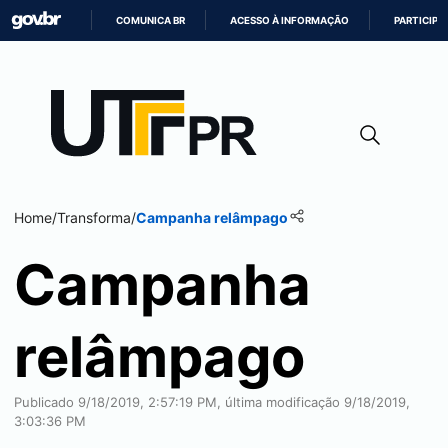
COMUNICA BR
ACESSO À INFORMAÇÃO
PARTICIPE
IR
PARA
O
CONTEÚDO
Home
/
Transforma
/
Campanha relâmpago
Campanha
relâmpago
Publicado 9/18/2019, 2:57:19 PM, última modificação 9/18/2019,
3:03:36 PM