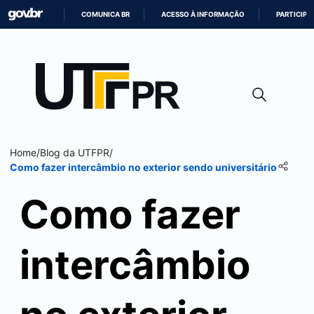
COMUNICA BR
ACESSO À INFORMAÇÃO
PARTICIPE
IR
PARA
O
CONTEÚDO
Home
/
Blog da UTFPR
/
Como fazer intercâmbio no exterior sendo universitário
Como fazer
intercâmbio