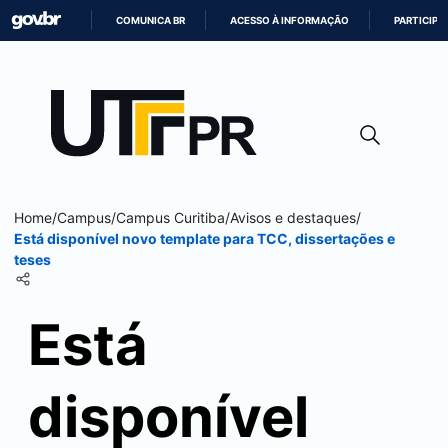
COMUNICA BR
ACESSO À INFORMAÇÃO
PARTICIPE
IR
PARA
O
CONTEÚDO
Home
/
Campus
/
Campus
Curitiba
/
Avisos e destaques
/
Está disponível novo template para TCC, dissertações e
teses
Está
disponível