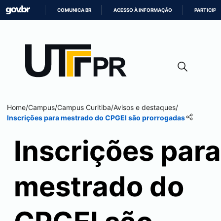
COMUNICA BR
ACESSO À INFORMAÇÃO
PARTICIPE
IR
PARA
O
CONTEÚDO
Home
/
Campus
/
Campus
Curitiba
/
Avisos e destaques
/
Inscrições para mestrado do CPGEI são prorrogadas
Inscrições para
mestrado do