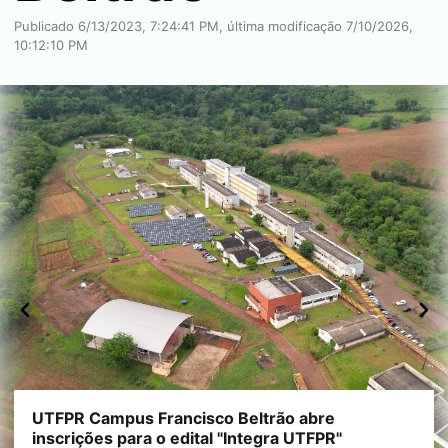
Publicado 6/13/2023, 7:24:41 PM, última modificação 7/10/2026,
10:12:10 PM
UTFPR Campus Francisco Beltrão abre
UTFPR Campus Francisco Beltrão abre
inscrições para o edital "Integra UTFPR"
inscrições para o edital "Integra UTFPR"