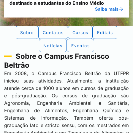
destinado a estudantes do Ensino Médio
destinado a estudantes do Ensino Médio
Saiba mais
Saiba mais
Sobre
Contatos
Cursos
Editais
Notícias
Eventos
Sobre o Campus
Francisco
Beltrão
Em 2008, o Campus Francisco Beltrão da UTFPR
iniciou suas atividades. Atualmente, a instituição
atende cerca de 1000 alunos em cursos de graduação
e pós-graduação. Os cursos de graduação são
Agronomia, Engenharia Ambiental e Sanitária,
Engenharia de Alimentos, Engenharia Química e
Sistemas de Informação. Também oferta pós-
graduação lato e stricto sensu, com os mestrados em
Engenharia Ambiental e em Tecnologia de Alimentos, e