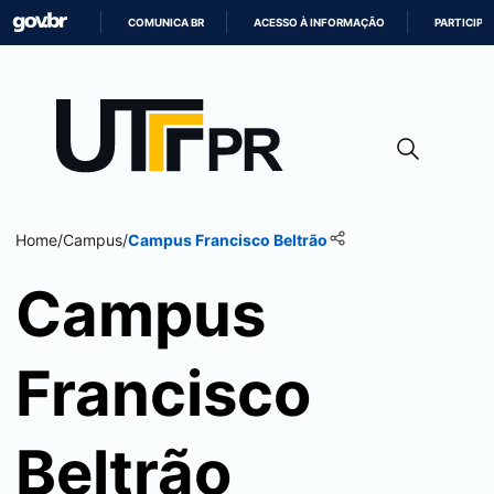
COMUNICA BR
ACESSO À INFORMAÇÃO
PARTICIPE
IR
PARA
O
CONTEÚDO
Home
/
Campus
/
Campus
Francisco Beltrão
Campus
Francisco
Beltrão