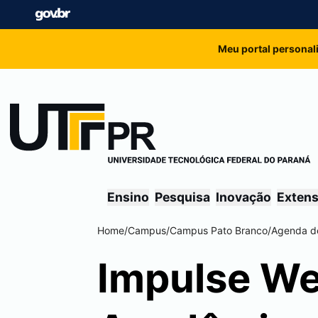
Meu portal personal
Ensino
Pesquisa
Inovação
Exten
Home
/
Campus
/
Campus
Pato Branco
/
Agenda d
Impulse W