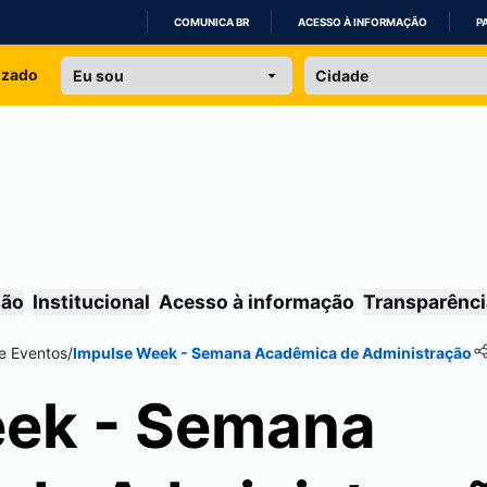
COMUNICA BR
ACESSO À INFORMAÇÃO
P
IR
izado
PARA
O
CONTEÚDO
são
Institucional
Acesso à informação
Transparênci
e Eventos
/
Impulse Week - Semana Acadêmica de Administração
eek - Semana