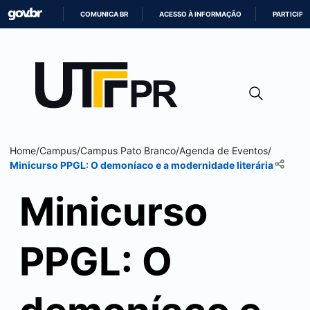
COMUNICA BR
ACESSO À INFORMAÇÃO
PARTICIPE
IR
PARA
O
CONTEÚDO
Home
/
Campus
/
Campus
Pato Branco
/
Agenda de Eventos
/
Minicurso PPGL: O demoníaco e a modernidade literária
Minicurso
PPGL: O