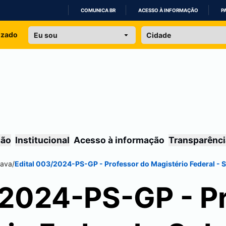
COMUNICA BR
ACESSO À INFORMAÇÃO
P
IR
izado
PARA
O
CONTEÚDO
são
Institucional
Acesso à informação
Transparênci
ava
/
Edital 003/2024-PS-GP - Professor do Magistério Federal - S
/2024-PS-GP - P