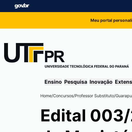
Meu portal personal
Ensino
Pesquisa
Inovação
Exten
Home
/
Concursos
/
Professor Substituto
/
Guarapu
Edital 003