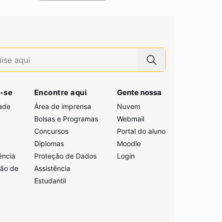
-se
Encontre aqui
Gente nossa
ade
Área de imprensa
Nuvem
Bolsas e Programas
Webmail
Concursos
Portal do aluno
i
Diplomas
Moodle
ência
Proteção de Dados
Login
ção de
Assistência
Estudantil
a