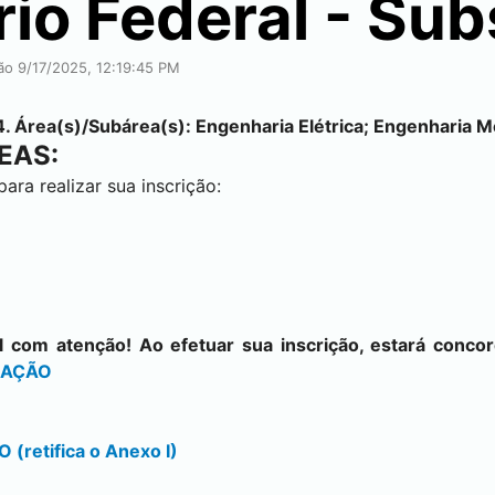
io Federal - Sub
ção 9/17/2025, 12:19:45 PM
. Área(s)/Subárea(s): Engenharia Elétrica; Engenharia M
EAS:
ra realizar sua inscrição:
al com atenção! Ao efetuar sua inscrição, estará con
ICAÇÃO
(retifica o Anexo I)