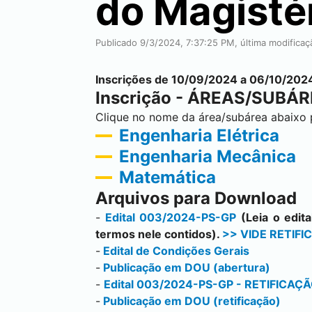
do Magistér
Publicado 9/3/2024, 7:37:25 PM, última modifica
Inscrições de 10/09/2024 a 06/10/2024
Inscrição - ÁREAS/SUBÁR
Clique no nome da área/subárea abaixo pa
Engenharia Elétrica
Engenharia Mecânica
Matemática
Arquivos para Download
-
Edital 003/2024-PS-GP
(Leia o edit
termos nele contidos).
>> VIDE RETIF
-
Edital de Condições Gerais
-
Publicação em DOU (abertura)
-
Edital 003/2024-PS-GP - RETIFICAÇÃO 
-
Publicação em DOU (retificação)