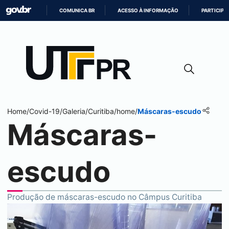
COMUNICA BR
ACESSO À INFORMAÇÃO
PARTICIPE
IR
PARA
O
CONTEÚDO
Home
/
Covid-19
/
Galeria
/
Curitiba
/
home
/
Máscaras-escudo
Máscaras-
escudo
Produção de máscaras-escudo no Câmpus Curitiba