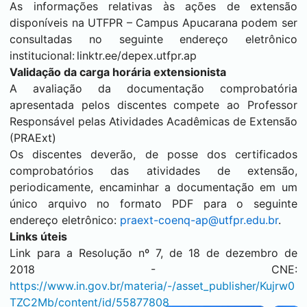
As informações relativas às ações de extensão
disponíveis na UTFPR – Campus
Apucarana
podem ser
consultadas no seguinte endereço eletrônico
institucional: linktr.ee/depex.utfpr.ap
Validação da carga horária extensionista
A avaliação da documentação comprobatória
apresentada pelos discentes compete ao Professor
Responsável pelas Atividades Acadêmicas de Extensão
(PRAExt)
Os discentes deverão, de posse dos certificados
comprobatórios das atividades de extensão,
periodicamente, encaminhar a documentação em um
único arquivo no formato PDF para o seguinte
endereço eletrônico:
praext-coenq-ap@utfpr.edu.br
.
Links úteis
Link para a Resolução nº 7, de 18 de dezembro de
2018 - CNE:
https://www.in.gov.br/materia/-/asset_publisher/Kujrw0
TZC2Mb/content/id/55877808