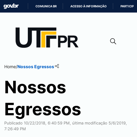
COMUNICA BR
ACESSO À INFORMAÇÃO
PARTICIPE
IR
PARA
O
CONTEÚDO
Home
/
Nossos Egressos
Nossos
Egressos
Publicado 10/22/2018, 6:40:59 PM, última modificação 5/6/2019,
7:26:49 PM